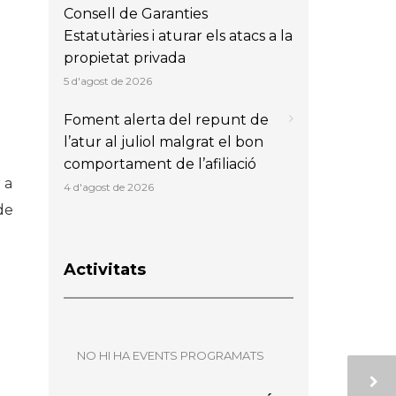
Consell de Garanties
Estatutàries i aturar els atacs a la
propietat privada
5 d'agost de 2026
Foment alerta del repunt de
l’atur al juliol malgrat el bon
comportament de l’afiliació
 a
4 d'agost de 2026
de
Activitats
NO HI HA EVENTS PROGRAMATS