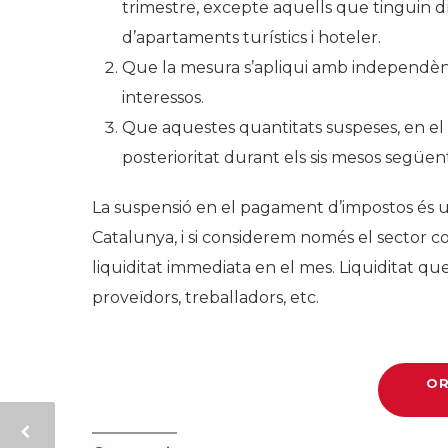
trimestre, excepte aquells que tinguin d
d’apartaments turístics i hoteler.
Que la mesura s’apliqui amb independència
interessos.
Que aquestes quantitats suspeses, en el
posterioritat durant els sis mesos següent
La suspensió en el pagament d’impostos és 
Catalunya, i si considerem només el sector c
liquiditat immediata en el mes. Liquiditat q
proveïdors, treballadors, etc.
OR