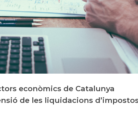
Història
Galeria de Presidents
Biblioteca Arxiu
Seu Social
sectors econòmics de Catalunya
nsió de les liquidacions d’imposto