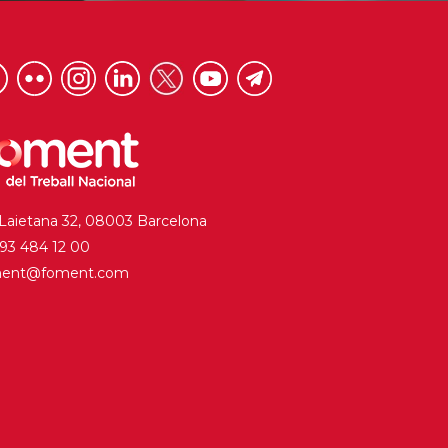
 Laietana 32, 08003 Barcelona
. 93 484 12 00
ment@foment.com