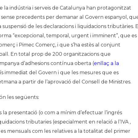
de la indústria i serveis de Catalunya han protagonitzat
ió sense precedents per demanar al Govern espanyol, qu
 suspensió de les declaracions i liquidacions tributàries. 
orma “excepcional, temporal, urgent i imminent”, que es
Comerç i Pimec Comerç, i que s’ha estès al conjunt
ball. En total prop de 200 organitzacions que
 campanya d’adhesions contínua oberta (
enllaç a la
ís immediat del Govern i que les mesures que es
mana a partir de l’aprovació del Consell de Ministres.
n les següents:
la presentació (o com a mínim d’efectuar l’ingrés
uidacions tributaries (especialment en relació a l’IVA ,
les mensuals com les relatives a la totalitat del primer