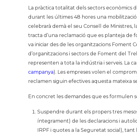
La pràctica totalitat dels sectors econòmics 
durant les últimes 48 hores una mobilitzac
celebrarà demà el seu Consell de Ministres, la
tracta d’una reclamació que es planteja de f
va iniciar des de les organitzacions Foment 
d’organitzacions i sectors de Foment del Tre
representen a tota la indústria i serveis. La
campanya
). Les empreses volen el comprom
reclamen siguin efectives aquesta mateixa set
En concret les demandes que es formulen só
Suspendre durant els propers tres mesos 
íntegrament) de les declaracions i autoliq
IRPF i quotes a la Seguretat social), tant 