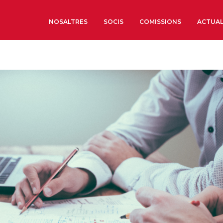
NOSALTRES
SOCIS
COMISSIONS
ACTUAL
Sobre nosaltres
Òrgans de Govern
Òrgans Consultius
Estructura Executiva
Institut d’Estudis Estrat
Societat Barcelonesa d’
Econòmics i Socials
Organitzacions territori
Organitzacions sectoria
Coneix més