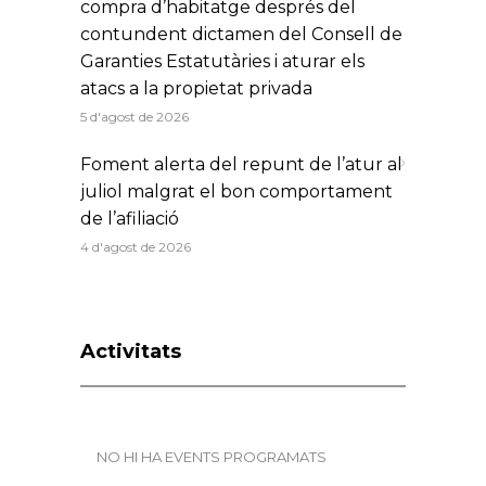
compra d’habitatge després del
contundent dictamen del Consell de
Garanties Estatutàries i aturar els
atacs a la propietat privada
5 d'agost de 2026
Foment alerta del repunt de l’atur al
juliol malgrat el bon comportament
de l’afiliació
4 d'agost de 2026
Activitats
NO HI HA EVENTS PROGRAMATS