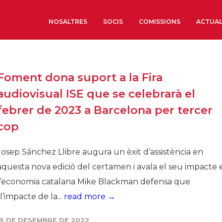
NOSALTRES
SOCIS
COMISSIONS
ACTUAL
Sobre nosaltres
Foment dona suport a la Fira
Òrgans de Govern
audiovisual ISE que se celebrarà el
Òrgans Consultius
febrer de 2023 a Barcelona per tercer
Estructura Executiva
cop
Institut d’Estudis Estrat
Societat Barcelonesa d’
Josep Sánchez Llibre augura un èxit d’assistència en
Econòmics i Socials
aquesta nova edició del certamen i avala el seu impacte 
Organitzacions territori
l’economia catalana Mike Blackman defensa que
Organitzacions sectoria
“l’impacte de la...
read more →
Coneix més
15 DE DESEMBRE DE 2022