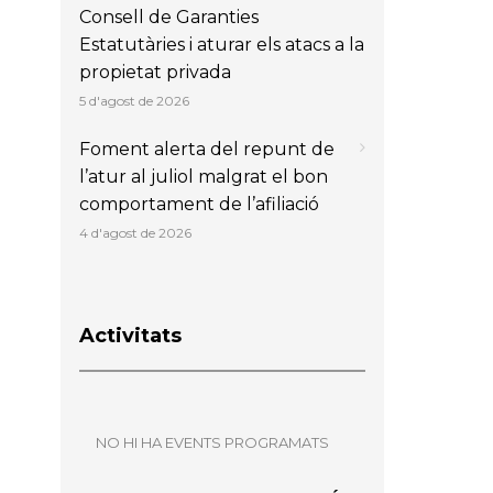
Consell de Garanties
Estatutàries i aturar els atacs a la
propietat privada
5 d'agost de 2026
Foment alerta del repunt de
l’atur al juliol malgrat el bon
comportament de l’afiliació
4 d'agost de 2026
Activitats
NO HI HA EVENTS PROGRAMATS