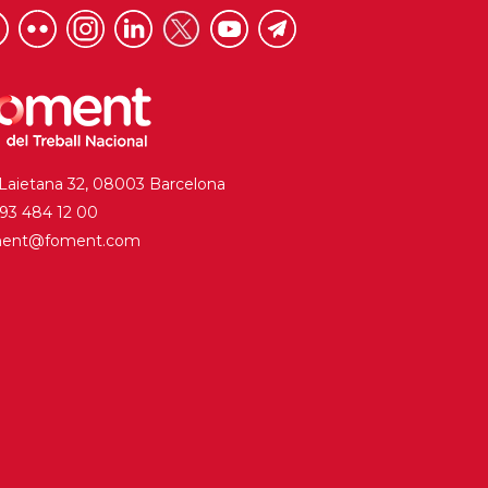
 Laietana 32, 08003 Barcelona
. 93 484 12 00
ment@foment.com