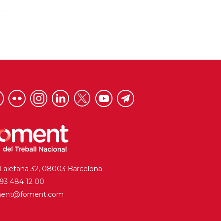
 Laietana 32, 08003 Barcelona
. 93 484 12 00
ment@foment.com