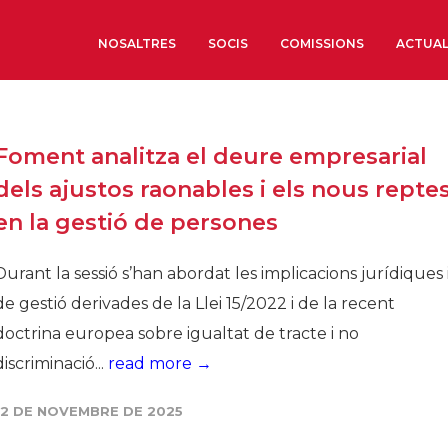
NOSALTRES
SOCIS
COMISSIONS
ACTUAL
Sobre nosaltres
Foment analitza el deure empresarial
Òrgans de Govern
dels ajustos raonables i els nous repte
Òrgans Consultius
en la gestió de persones
Estructura Executiva
Institut d’Estudis Estrat
Durant la sessió s’han abordat les implicacions jurídiques 
Societat Barcelonesa d’
de gestió derivades de la Llei 15/2022 i de la recent
Econòmics i Socials
doctrina europea sobre igualtat de tracte i no
Organitzacions territori
discriminació...
read more →
Organitzacions sectoria
12 DE NOVEMBRE DE 2025
Coneix més