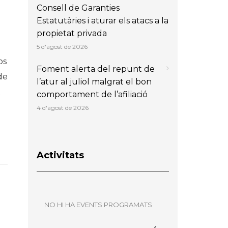
Consell de Garanties
Estatutàries i aturar els atacs a la
propietat privada
5 d'agost de 2026
os
Foment alerta del repunt de
de
l’atur al juliol malgrat el bon
t
comportament de l’afiliació
4 d'agost de 2026
Activitats
NO HI HA EVENTS PROGRAMATS