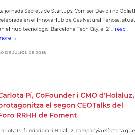
La jornada Secrets de Startups: Com ser David i no Goliat
celebrada en el InnovaHub de Gas Natural Fenosa, situa
en el hub tecnològic, Barcelona Tech City, el 21...
read
more →
30 DE JULIOL DE 2018
Carlota Pi, CoFounder i CMO d’Holaluz,
protagonitza el segon CEOTalks del
Foro RRHH de Foment
Carlota Pi, fundadora d'Holaluz, companyia elèctrica que