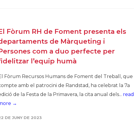
Història
Galeria de Presidents
Biblioteca Arxiu
El Fòrum RH de Foment presenta els
Seu Social
departaments de Màrqueting i
Persones com a duo perfecte per
fidelitzar l’equip humà
El Fòrum Recursos Humans de Foment del Treball, que
compte amb el patrocini de Randstad, ha celebrat la 7a
edició de la Festa de la Primavera, la cita anual dels...
read
more →
22 DE JUNY DE 2023