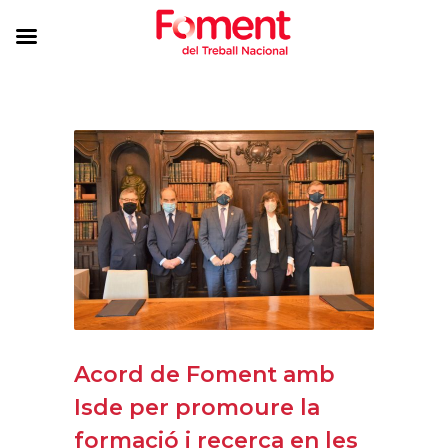
Acord de Foment amb
Isde per promoure la
formació i recerca en les