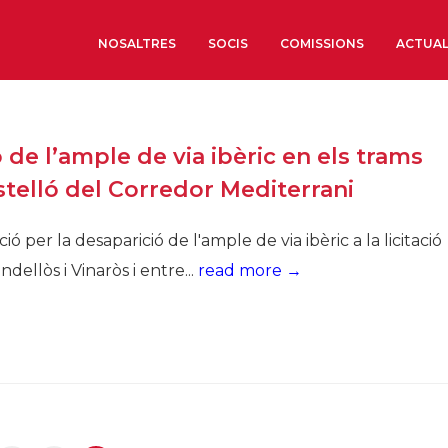
NOSALTRES
SOCIS
COMISSIONS
ACTUAL
Sobre nosaltres
de l’ample de via ibèric en els trams
Òrgans de Govern
stelló del Corredor Mediterrani
Òrgans Consultius
Estructura Executiva
per la desaparició de l'ample de via ibèric a la licitació
Institut d’Estudis Estrat
ellòs i Vinaròs i entre...
read more →
Societat Barcelonesa d’
Econòmics i Socials
Organitzacions territori
Organitzacions sectoria
Coneix més