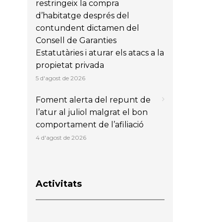
restringeix la compra
d’habitatge després del
contundent dictamen del
Consell de Garanties
Estatutàries i aturar els atacs a la
propietat privada
5 d'agost de 2026
Foment alerta del repunt de
l’atur al juliol malgrat el bon
comportament de l’afiliació
4 d'agost de 2026
Activitats