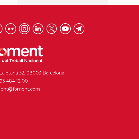
 Laietana 32, 08003 Barcelona
. 93 484 12 00
ment@foment.com