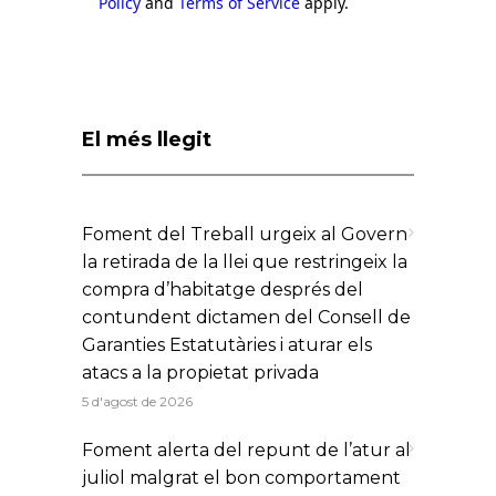
Policy
and
Terms of Service
apply.
El més llegit
Foment del Treball urgeix al Govern
la retirada de la llei que restringeix la
compra d’habitatge després del
contundent dictamen del Consell de
Garanties Estatutàries i aturar els
atacs a la propietat privada
5 d'agost de 2026
Foment alerta del repunt de l’atur al
juliol malgrat el bon comportament