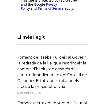
This site is protected by reCAPTCHA
and the Google
Privacy
Policy
and
Terms of Service
apply.
El més llegit
Foment del Treball urgeix al Govern
la retirada de la llei que restringeix la
compra d’habitatge després del
contundent dictamen del Consell de
Garanties Estatutàries i aturar els
atacs a la propietat privada
5 d'agost de 2026
Foment alerta del repunt de l’atur al