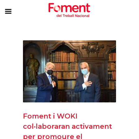
Foment i WOKI
col·laboraran activament
per promoure el