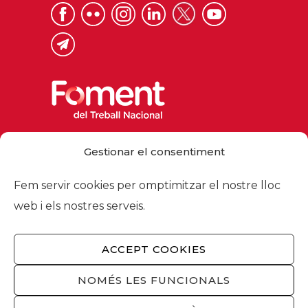
Via Laietana 32, 08003 Barcelona
Gestionar el consentiment
Tel. 93 484 12 00
foment@foment.com
Fem servir cookies per omptimitzar el nostre lloc
web i els nostres serveis.
ACCEPT COOKIES
© 2026 - Foment del Treball Nacional
Nosaltres
/
Associats
/
Comissions
/
NOMÉS LES FUNCIONALS
Actualitat
/
Serveis
/
Avís legal
/
Política de
privacitat
/
Política cookies
/
Privacitat