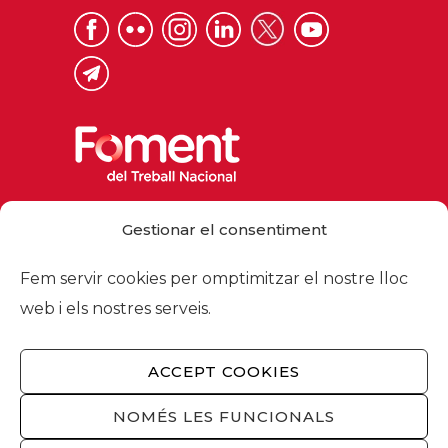
Via Laietana 32, 08003 Barcelona
Gestionar el consentiment
Tel. 93 484 12 00
foment@foment.com
Fem servir cookies per omptimitzar el nostre lloc
web i els nostres serveis.
ACCEPT COOKIES
© 2026 - Foment del Treball Nacional
Nosaltres
/
Associats
/
Comissions
/
NOMÉS LES FUNCIONALS
Actualitat
/
Serveis
/
Avís legal
/
Política de