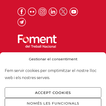
Via Laietana 32, 08003 Barcelona
Gestionar el consentiment
Tel. 93 484 12 00
foment@foment.com
Fem servir cookies per omptimitzar el nostre lloc
web i els nostres serveis.
ACCEPT COOKIES
© 2026 - Foment del Treball Nacional
Nosaltres
/
Associats
/
Comissions
/
NOMÉS LES FUNCIONALS