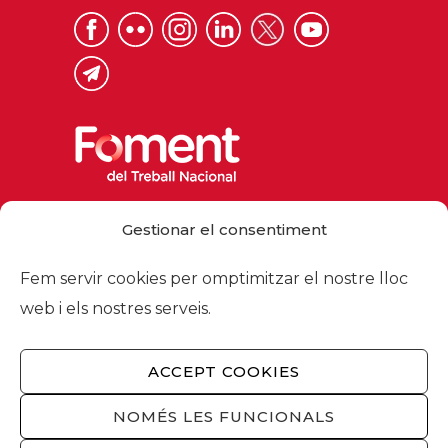
Via Laietana 32, 08003 Barcelona
Gestionar el consentiment
Tel. 93 484 12 00
foment@foment.com
Fem servir cookies per omptimitzar el nostre lloc
web i els nostres serveis.
ACCEPT COOKIES
© 2026 - Foment del Treball Nacional
Nosaltres
/
Associats
/
Comissions
/
NOMÉS LES FUNCIONALS
Actualitat
/
Serveis
/
Avís legal
/
Política de