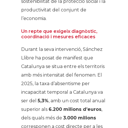
sostenibilitat de la protecció social i la
productivitat del conjunt de
l’economia.
Un repte que exigeix diagnòstic,
coordinació i mesures eficaces
Durant la seva intervenció, Sánchez
Llibre ha posat de manifest que
Catalunya se situa entre els territoris
amb més intensitat del fenomen. El
2025, la taxa d’absentisme per
incapacitat temporal a Catalunya va
ser del
5,3%
, amb un cost total anual
superior als
6.200 milions d’euros
,
dels quals més de
3.000 milions
corresponen a cost directe per a les