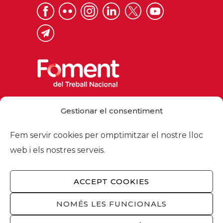
Via Laietana 32, 08003 Barcelona
Gestionar el consentiment
Tel. 93 484 12 00
foment@foment.com
Fem servir cookies per omptimitzar el nostre lloc
web i els nostres serveis.
ACCEPT COOKIES
© 2026 - Foment del Treball Nacional
Nosaltres
/
Associats
/
Comissions
/
NOMÉS LES FUNCIONALS
Actualitat
/
Serveis
/
Avís legal
/
Política de