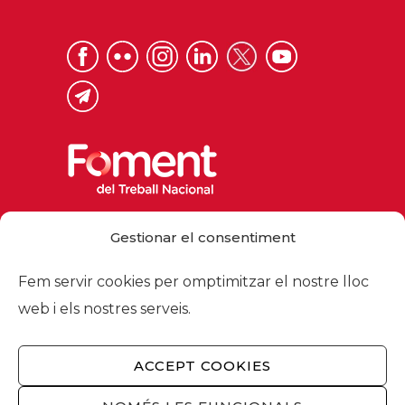
Via Laietana 32, 08003 Barcelona
Gestionar el consentiment
Tel. 93 484 12 00
foment@foment.com
Fem servir cookies per omptimitzar el nostre lloc
web i els nostres serveis.
ACCEPT COOKIES
© 2026 - Foment del Treball Nacional
Nosaltres
/
Associats
/
Comissions
/