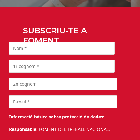
SUBSCRIU-TE A
FOMENT
Informació bàsica sobre protecció de dades:
Responsable:
FOMENT DEL TREBALL NACIONAL.