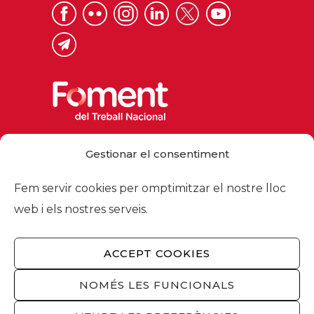
Via Laietana 32, 08003 Barcelona
Gestionar el consentiment
Tel. 93 484 12 00
foment@foment.com
Fem servir cookies per omptimitzar el nostre lloc
web i els nostres serveis.
ACCEPT COOKIES
© 2026 - Foment del Treball Nacional
Nosaltres
/
Associats
/
Comissions
/
NOMÉS LES FUNCIONALS
Actualitat
/
Serveis
/
Avís legal
/
Política de
privacitat
/
Política cookies
/
Privacitat