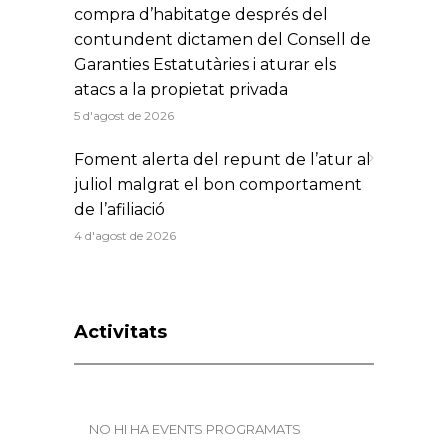
compra d’habitatge després del
contundent dictamen del Consell de
Garanties Estatutàries i aturar els
atacs a la propietat privada
5 d'agost de 2026
Foment alerta del repunt de l’atur al
juliol malgrat el bon comportament
de l’afiliació
4 d'agost de 2026
Activitats
NO HI HA EVENTS PROGRAMATS