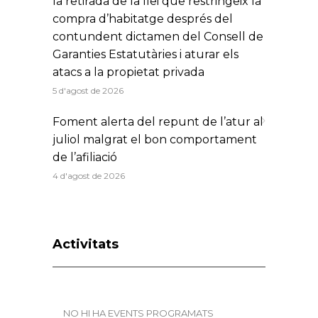
la retirada de la llei que restringeix la
compra d’habitatge després del
contundent dictamen del Consell de
Garanties Estatutàries i aturar els
atacs a la propietat privada
5 d'agost de 2026
Foment alerta del repunt de l’atur al
juliol malgrat el bon comportament
de l’afiliació
4 d'agost de 2026
Activitats
NO HI HA EVENTS PROGRAMATS