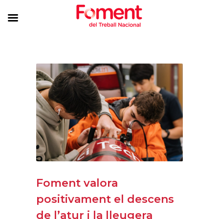
Foment valora
positivament el descens
de l’atur i la lleugera