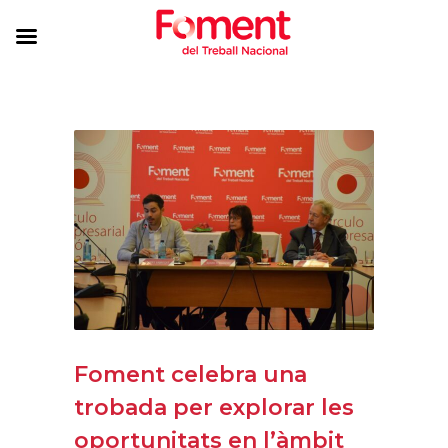
Foment celebra una
trobada per explorar les
oportunitats en l’àmbit