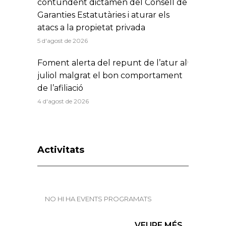
contundent dictamen del Consell de
Garanties Estatutàries i aturar els
atacs a la propietat privada
5 d'agost de 2026
Foment alerta del repunt de l’atur al
juliol malgrat el bon comportament
de l’afiliació
4 d'agost de 2026
Activitats
NO HI HA EVENTS PROGRAMATS
VEURE MÉS...