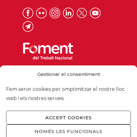
Via Laietana 32, 08003 Barcelona
Gestionar el consentiment
Tel. 93 484 12 00
foment@foment.com
Fem servir cookies per omptimitzar el nostre lloc
web i els nostres serveis.
ACCEPT COOKIES
© 2026 - Foment del Treball Nacional
Nosaltres
/
Associats
/
Comissions
/
NOMÉS LES FUNCIONALS
Actualitat
/
Serveis
/
Avís legal
/
Política de