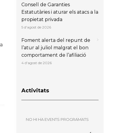
Consell de Garanties
Estatutàries i aturar els atacs a la
propietat privada
5 d'agost de 2026
Foment alerta del repunt de
ta
l’atur al juliol malgrat el bon
comportament de l’afiliació
4 d'agost de 2026
Activitats
NO HI HA EVENTS PROGRAMATS