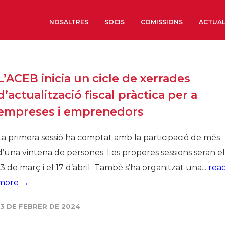
NOSALTRES
SOCIS
COMISSIONS
ACTUAL
Sobre nosaltres
L’ACEB inicia un cicle de xerrades
Òrgans de Govern
d’actualització fiscal pràctica per a
Òrgans Consultius
empreses i emprenedors
Estructura Executiva
Institut d’Estudis Estrat
La primera sessió ha comptat amb la participació de més
Societat Barcelonesa d’
d’una vintena de persones. Les properes sessions seran el
Econòmics i Socials
13 de març i el 17 d’abril També s’ha organitzat una...
rea
Organitzacions territori
more →
Organitzacions sectoria
13 DE FEBRER DE 2024
Coneix més