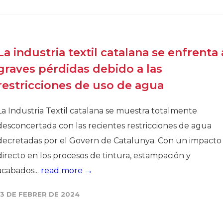
Història
Galeria de Presidents
Biblioteca Arxiu
La industria textil catalana se enfrenta 
Seu Social
graves pérdidas debido a las
restricciones de uso de agua
La Industria Textil catalana se muestra totalmente
desconcertada con las recientes restricciones de agua
decretadas por el Govern de Catalunya. Con un impacto
directo en los procesos de tintura, estampación y
acabados...
read more →
13 DE FEBRER DE 2024