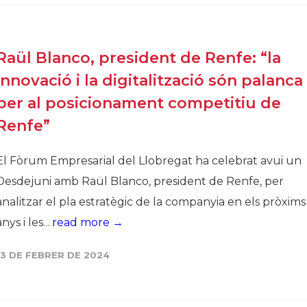
Raül Blanco, president de Renfe: “la
innovació i la digitalització són palanca
per al posicionament competitiu de
Renfe”
El Fòrum Empresarial del Llobregat ha celebrat avui un
Desdejuni amb Raül Blanco, president de Renfe, per
analitzar el pla estratègic de la companyia en els pròxims
anys i les...
read more →
13 DE FEBRER DE 2024