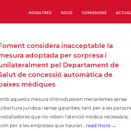
NOSALTRES
SOCIS
COMISSIONS
ACTUAL
Sobre nosaltres
Foment considera inacceptable la
Òrgans de Govern
mesura adoptada per sorpresa i
Òrgans Consultius
unilateralment pel Departament de
Estructura Executiva
Salut de concessió automàtica de
Institut d’Estudis Estrat
baixes mèdiques
Societat Barcelonesa d’
Econòmics i Socials
Amb aquesta mesura s'introdueixen mecanismes sense
Organitzacions territori
cobertura jurídica i sense garanties, tant per a les person
Organitzacions sectoria
treballadores que no reben l'atenció mèdica necessària,
Coneix més
com per a les empreses que hauran...
read more →