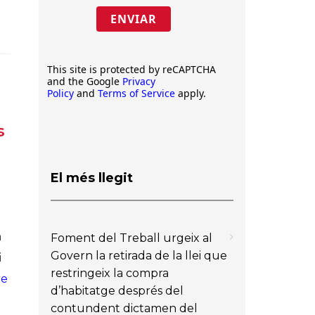
ENVIAR
This site is protected by reCAPTCHA
and the Google
Privacy
Policy
and
Terms of Service
apply.
s
s
El més llegit
a
Foment del Treball urgeix al
Govern la retirada de la llei que
i
restringeix la compra
re
d’habitatge després del
contundent dictamen del