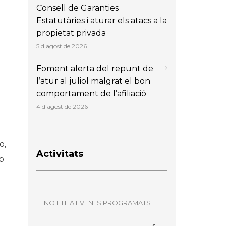
Consell de Garanties
Estatutàries i aturar els atacs a la
propietat privada
5 d'agost de 2026
Foment alerta del repunt de
l’atur al juliol malgrat el bon
comportament de l’afiliació
4 d'agost de 2026
o,
Activitats
p
NO HI HA EVENTS PROGRAMATS