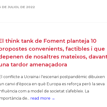
Història
6 DE JULIOL DE 2022
Galeria de Presidents
Biblioteca Arxiu
Seu Social
El think tank de Foment planteja 10
propostes convenients, factibles i que
depenen de nosaltres mateixos, davan
una tardor amenaçadora
El conflicte a Ucraïna i l'escenari postpandèmic dibuixen
un canvi d'època en què Europa es reforça però la seva
influència com a model de societat s’afebleix. La
importància de...
read more →