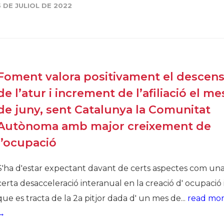
5 DE JULIOL DE 2022
Foment valora positivament el descen
de l’atur i increment de l’afiliació el me
de juny, sent Catalunya la Comunitat
Autònoma amb major creixement de
l’ocupació
S'ha d'estar expectant davant de certs aspectes com un
certa desacceleració interanual en la creació d' ocupació 
que es tracta de la 2a pitjor dada d' un mes de...
read mo
→