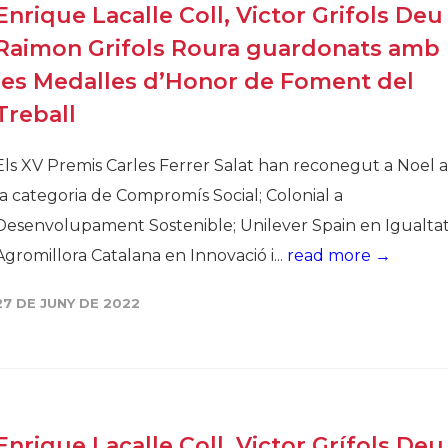
Enrique Lacalle Coll, Victor Grifols Deu 
Raimon Grifols Roura guardonats amb
les Medalles d’Honor de Foment del
Treball
Els XV Premis Carles Ferrer Salat han reconegut a Noel a
la categoria de Compromís Social; Colonial a
Desenvolupament Sostenible; Unilever Spain en Igualtat
Agromillora Catalana en Innovació i...
read more →
27 DE JUNY DE 2022
Enrique Lacalle Coll, Victor Grífols Deu 