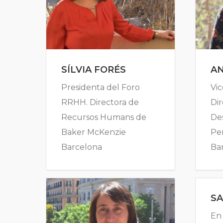
SÍLVIA FORÉS
A
Presidenta del Foro
Vic
RRHH. Directora de
Dir
Recursos Humans de
De
Baker McKenzie
Per
Barcelona
Ba
S
En