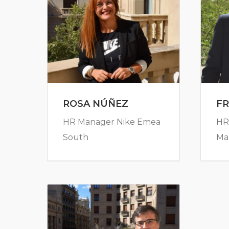
ROSA NÚÑEZ
F
HR Manager Nike Emea
HR
South
Ma