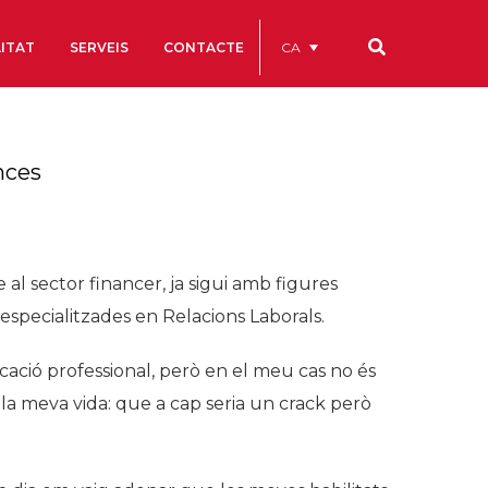
CA
ITAT
SERVEIS
CONTACTE
Els nostres codis
nces
Comptes Anuals
Codi Ètic i de Bon Govern
Estatuts
l sector financer, ja sigui amb figures
ègics
Portal de la Transparència
specialitzades en Relacions Laborals.
Estudis
cació professional, però en el meu cas no és
als
a la meva vida: que a cap seria un crack però
ls