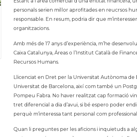
Estant a l’àrea comercial d’una entitat financera, 
Història
personals serien millor aprofitades en reucrsos huma
Galeria de Presidents
responsable. En resum, podria dir que m’interessen 
Biblioteca Arxiu
organitzacions.
Seu Social
Amb més de 17 anys d’experiència, m’he desenvol
Caixa Catalunya, Áreas o l’Institut Català de Fina
Recursos Humans.
Llicenciat en Dret per la Universitat Autònoma de
Universitat de Barcelona, així com també un Postgr
Pompeu Fabra. No haver realitzat cap formació vin
tret diferencial a dia d’avui, si bé espero poder e
perquè m’interessa tant personal com professiona
Quan li preguntes per les aficions i inquietuds a algú