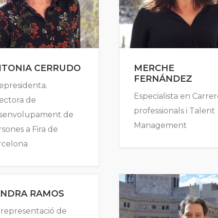
NTONIA CERRUDO
MERCHE
FERNÁNDEZ
epresidenta.
Especialista en Carrer
ectora de
professionals i Talent
senvolupament de
Management
sones a Fira de
rcelona
ANDRA RAMOS
 representació de