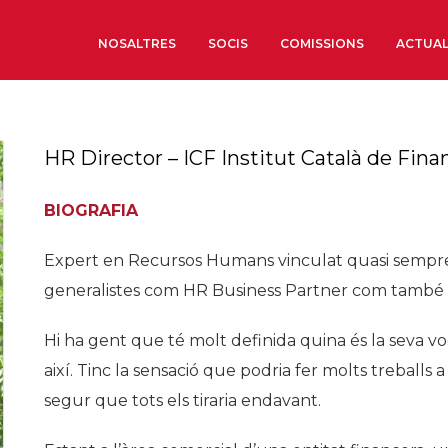
NOSALTRES
SOCIS
COMISSIONS
ACTUAL
Sobre nosaltres
HR Director – ICF Institut Català de Fina
Òrgans de Govern
Òrgans Consultius
BIOGRAFIA
Estructura Executiva
Expert en Recursos Humans vinculat quasi sempre a
Institut d’Estudis Estrat
generalistes com HR Business Partner com també e
Societat Barcelonesa d’
Econòmics i Socials
Hi ha gent que té molt definida quina és la seva vo
Organitzacions territori
així. Tinc la sensació que podria fer molts treballs 
Organitzacions sectoria
segur que tots els tiraria endavant.
Coneix més