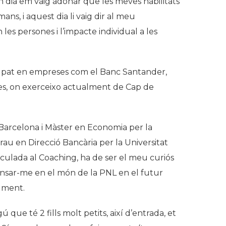
un dia em vaig adonar que les meves habilitats
ns, i aquest dia li vaig dir al meu
les persones i l’impacte individual a les
upat en empreses com el Banc Santander,
nces, on exerceixo actualment de Cap de
 Barcelona i Màster en Economia per la
au en Direcció Bancària per la Universitat
culada al Coaching, ha de ser el meu curiós
ndinsar-me en el món de la PNL en el futur
lment.
 que té 2 fills molt petits, així d’entrada, et