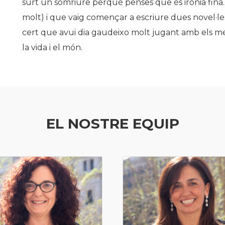
surt un somriure perquè penses que és ironia fina
molt) i que vaig començar a escriure dues novel·les.
cert que avui dia gaudeixo molt jugant amb els me
la vida i el món.
EL NOSTRE EQUIP