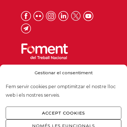
Via Laietana 32, 08003 Barcelona
Gestionar el consentiment
Tel. 93 484 12 00
foment@foment.com
Fem servir cookies per omptimitzar el nostre lloc
web i els nostres serveis.
ACCEPT COOKIES
© 2026 - Foment del Treball Nacional
Nosaltres
/
Associats
/
Comissions
/
NOMÉS LES FUNCIONALS