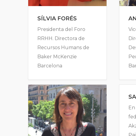
SÍLVIA FORÉS
A
Presidenta del Foro
Vic
RRHH. Directora de
Dir
Recursos Humans de
De
Baker McKenzie
Per
Barcelona
Ba
S
En
fe
Ak
Pai