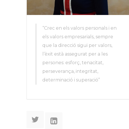
“Crec en els valors personals i en
els valors empresarials, sempre
que la direcció sigui per valors,
l’èxit està assegurat per a les
persones: esforç, tenacitat,
perseverança, integritat,
determinació i superació”