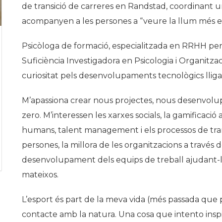
de transició de carreres en Randstad, coordinant
Història
acompanyen a les persones a “veure la llum més en
Galeria de Presidents
Biblioteca Arxiu
Psicòloga de formació, especialitzada en RRHH per
Suficiència Investigadora en Psicologia i Organitzac
Seu Social
curiositat pels desenvolupaments tecnològics lligats
M’apassiona crear nous projectes, nous desenvolup
zero. M’interessen les xarxes socials, la gamificació a
humans, talent management i els processos de trans
persones, la millora de les organitzacions a través
desenvolupament dels equips de treball ajudant-los 
mateixos.
L’esport és part de la meva vida (més passada que p
contacte amb la natura. Una cosa que intento inspir