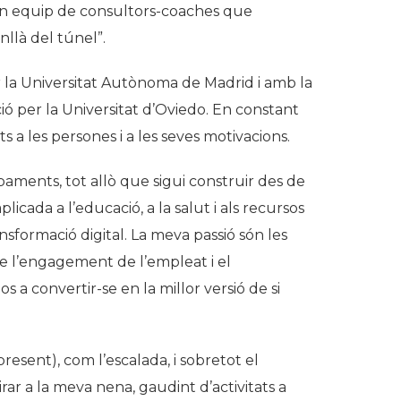
 un equip de consultors-coaches que
llà del túnel”.
 la Universitat Autònoma de Madrid i amb la
ió per la Universitat d’Oviedo. En constant
 a les persones i a les seves motivacions.
aments, tot allò que sigui construir des de
plicada a l’educació, a la salut i als recursos
formació digital. La meva passió són les
 de l’engagement de l’empleat i el
a convertir-se en la millor versió de si
resent), com l’escalada, i sobretot el
ar a la meva nena, gaudint d’activitats a