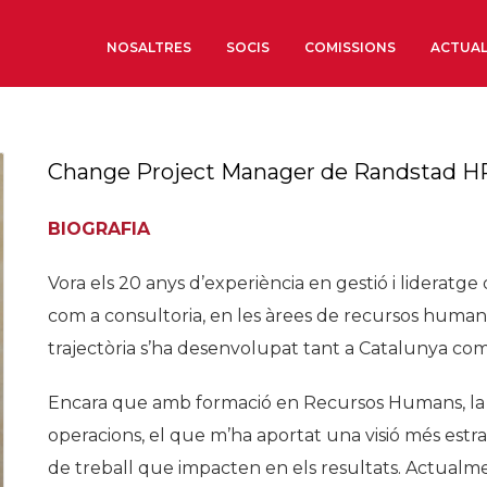
NOSALTRES
SOCIS
COMISSIONS
ACTUAL
Sobre nosaltres
Change Project Manager de Randstad HR
Òrgans de Govern
Òrgans Consultius
BIOGRAFIA
Estructura Executiva
Vora els 20 anys d’experiència en gestió i lideratge
Institut d’Estudis Estrat
com a consultoria, en les àrees de recursos humans,
Societat Barcelonesa d’
Econòmics i Socials
trajectòria s’ha desenvolupat tant a Catalunya com 
Organitzacions territori
Encara que amb formació en Recursos Humans, la me
Organitzacions sectoria
operacions, el que m’ha aportat una visió més estrat
Coneix més
de treball que impacten en els resultats. Actualme