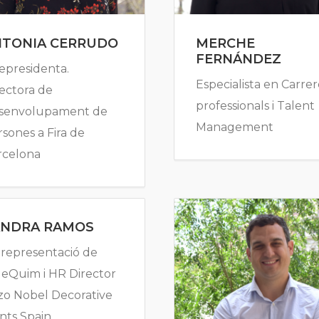
NTONIA CERRUDO
MERCHE
FERNÁNDEZ
epresidenta.
Especialista en Carrer
ectora de
professionals i Talent
senvolupament de
Management
sones a Fira de
rcelona
ANDRA RAMOS
 representació de
deQuim i HR Director
zo Nobel Decorative
nts Spain