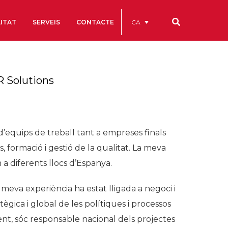
CA
ITAT
SERVEIS
CONTACTE
Els nostres codis
 Solutions
Comptes Anuals
Codi Ètic i de Bon Govern
Estatuts
 d’equips de treball tant a empreses finals
ègics
Portal de la Transparència
 formació i gestió de la qualitat. La meva
Estudis
a diferents llocs d’Espanya.
als
va experiència ha estat lligada a negoci i
ls
ègica i global de les polítiques i processos
nt, sóc responsable nacional dels projectes