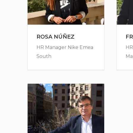
ROSA NÚÑEZ
F
HR Manager Nike Emea
HR
South
Ma