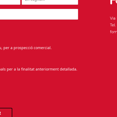
Via
Tel
fo
au, per a prospecció comercial.
s per a la finalitat anteriorment detallada.
R