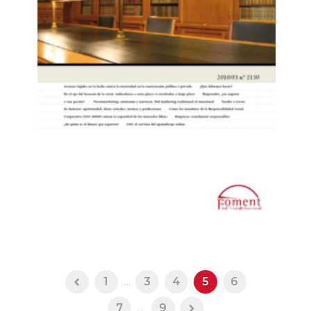
1
...
3
4
5
6
7
...
9