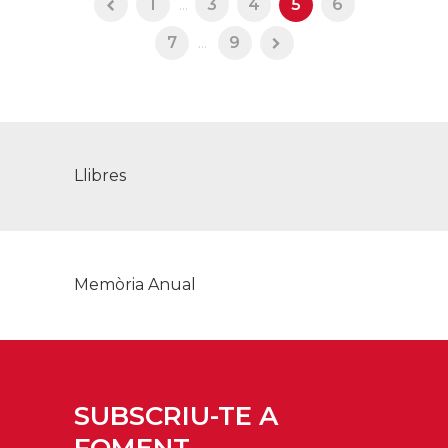
1
...
3
4
5
6
7
...
9
Llibres
Memòria Anual
SUBSCRIU-TE A
FOMENT