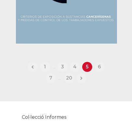
1
...
3
4
5
6
7
...
20
Col·lecció Informes